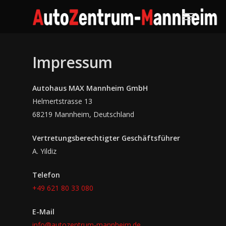
Skip
Menu
to
Close
main
Menu
content
Impressum
Autohaus MAX Mannheim GmbH
Helmertstrasse 13
68219 Mannheim, Deutschland
Vertretungsberechtigter Geschäftsführer
A. Yildiz
Telefon
+49 621 80 33 080
E-Mail
info@autozentrum-mannheim.de